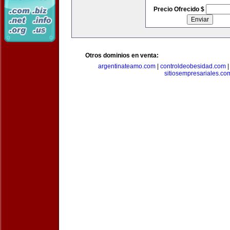
Precio Ofrecido $
Otros dominios en venta:
argentinateamo.com
|
controldeobesidad.com
sitiosempresariales.co