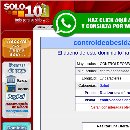
controldeobesid
El dueño de este dominio lo ha
Mayusculas:
CONTROLDEOBE
Minusculas:
controldeobesidad
Longitud:
17 caracteres
Categorias:
Salud
Precio:
Realizar una ofert
Visitar!
controldeobesida
Serán consideradas ofer
Realizar una Oferta