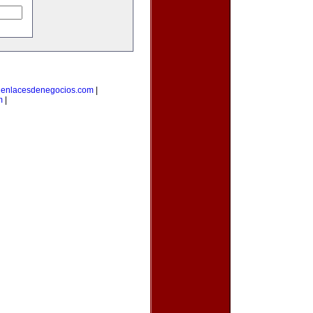
|
enlacesdenegocios.com
|
m
|