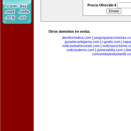
Precio Ofrecido $
Otros dominios en venta:
deinformatica.com
|
juegosparaconsolas.c
guiadecartagena.com
|
i-gratis.com
|
capa
noticiasbaloncesto.com
|
noticiasciclismo.
noticiastenis.com
|
pymesaldia.com
|
die
comunidadestudiantil.c