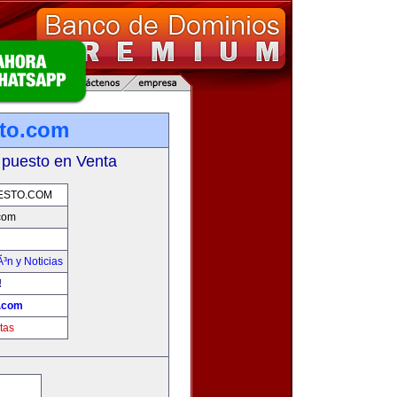
sto.com
 puesto en Venta
ESTO.COM
.com
Ã³n y Noticias
!
o.com
tas