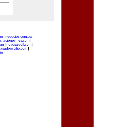
om
|
negocios.com.pa
|
citacionpymes.com
|
com
|
noticiasgolf.com
|
tasadomicilio.com
|
om
|