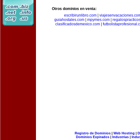
Otros dominios en venta:
escribirunlibro.com
|
viajesenvacaciones.co
guiahostales.com
|
mpymes.com
|
regalospractico
clasificadosdemexico.com
|
futbolistaprofesional
Registro de Dominios
|
Web Hosting
|
D
Dominios Expirados
|
Industrias
|
Indu