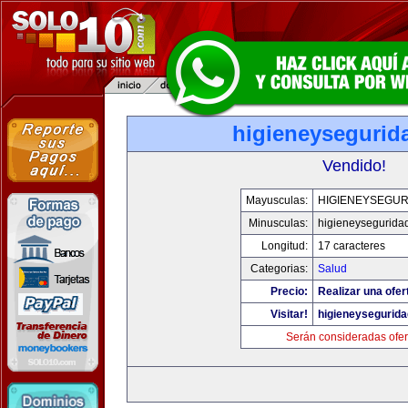
higieneysegurid
Vendido!
Mayusculas:
HIGIENEYSEGUR
Minusculas:
higieneysegurida
Longitud:
17 caracteres
Categorias:
Salud
Precio:
Realizar una ofer
Visitar!
higieneysegurid
Serán consideradas ofer