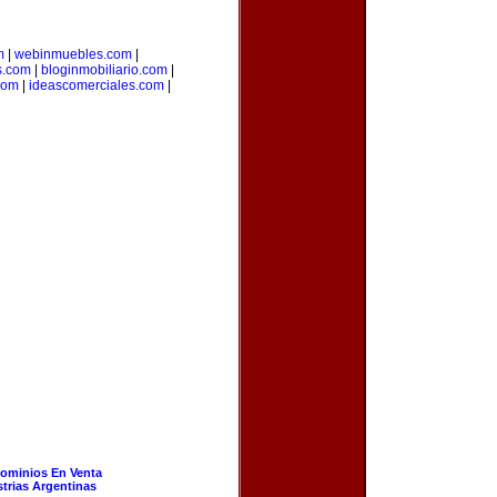
m
|
webinmuebles.com
|
s.com
|
bloginmobiliario.com
|
.com
|
ideascomerciales.com
|
ominios En Venta
strias Argentinas