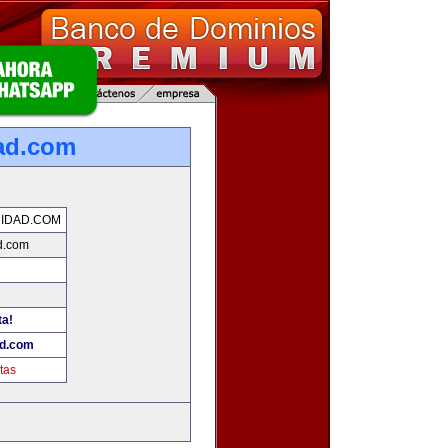
ad.com
IDAD.COM
d.com
ta!
ad.com
tas