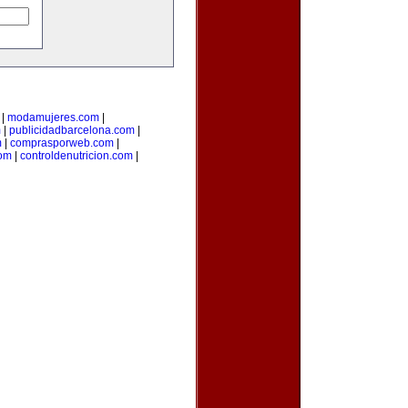
|
modamujeres.com
|
m
|
publicidadbarcelona.com
|
m
|
comprasporweb.com
|
com
|
controldenutricion.com
|