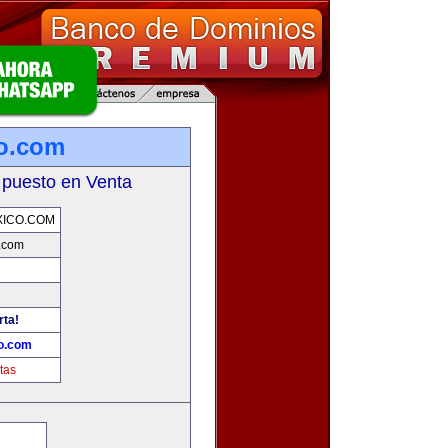
o.com
 puesto en Venta
ICO.COM
.com
rta!
o.com
tas