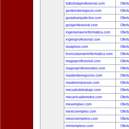
futbolistaprofesional.com
Ofert
gestiondenegocio.com
Ofert
guiadearquitectos.com
Ofert
guiaprofesional.com
Ofert
ingenieriaeninformatica.com
Ofert
inglesprofesional.com
Ofert
lavapisos.com
Ofert
licenciaturaeninformatica.com
Ofert
magiaprofesional.com
Ofert
magosprofesionales.com
Ofert
masterdenegocios.com
Ofert
masterempresas.com
Ofert
mecadodetrabajo.com
Ofert
mecanicademotos.com
Ofert
mexempleo.com
Ofert
mexicoempleo.com
Ofert
mexicoempleos.com
Ofert
miniempleos.com
Ofert