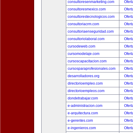
consultoresenmarketing.com
Ofert
consultoresmexico.com
Ofert
consultorestecnologicos.com
Ofert
consultoriacrm.com
Ofert
consultoriaenseguridad.com
Ofert
consultoriolaboral.com
Ofert
cursodeweb.com
Ofert
cursomodelaje.com
Ofert
cursoscapacitacion.com
Ofert
cursosparaprofesionales.com
Ofert
desarrolladores.org
Ofert
directorioempleo.com
Ofert
directorioempleos.com
Ofert
dondetrabajar.com
Ofert
e-administracion.com
Ofert
e-arquitectura.com
Ofert
e-gerentes.com
Ofert
e-ingenieros.com
Ofert