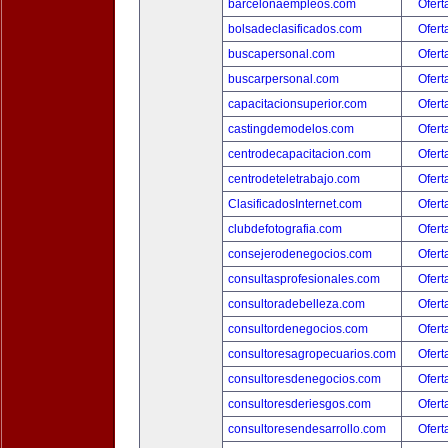
barcelonaempleos.com
Ofert
bolsadeclasificados.com
Ofert
buscapersonal.com
Ofert
buscarpersonal.com
Ofert
capacitacionsuperior.com
Ofert
castingdemodelos.com
Ofert
centrodecapacitacion.com
Ofert
centrodeteletrabajo.com
Ofert
ClasificadosInternet.com
Ofert
clubdefotografia.com
Ofert
consejerodenegocios.com
Ofert
consultasprofesionales.com
Ofert
consultoradebelleza.com
Ofert
consultordenegocios.com
Ofert
consultoresagropecuarios.com
Ofert
consultoresdenegocios.com
Ofert
consultoresderiesgos.com
Ofert
consultoresendesarrollo.com
Ofert