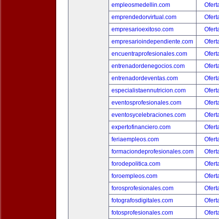
empleosmedellin.com
Ofert
emprendedorvirtual.com
Ofert
empresarioexitoso.com
Ofert
empresarioindependiente.com
Ofert
encuentraprofesionales.com
Ofert
entrenadordenegocios.com
Ofert
entrenadordeventas.com
Ofert
especialistaennutricion.com
Ofert
eventosprofesionales.com
Ofert
eventosycelebraciones.com
Ofert
expertofinanciero.com
Ofert
feriaempleos.com
Ofert
formaciondeprofesionales.com
Ofert
forodepolitica.com
Ofert
foroempleos.com
Ofert
forosprofesionales.com
Ofert
fotografosdigitales.com
Ofert
fotosprofesionales.com
Ofert