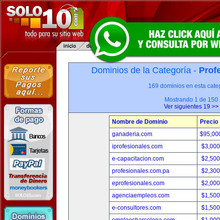
Dominios de la Categoría -
Prof
169 dominios en esta categ
Mostrando 1 de 150
Ver siguientes 19 >>
Nombre de Dominio
Precio
ganaderia.com
$95,00
iprofesionales.com
$3,00
e-capacitacion.com
$2,50
profesionales.com.pa
$2,30
eprofesionales.com
$2,00
agenciaempleos.com
$1,50
e-consultores.com
$1,50