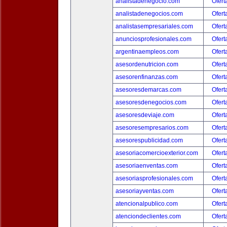
analistadenegocio.com
Ofert
analistadenegocios.com
Ofert
analistasempresariales.com
Ofert
anunciosprofesionales.com
Ofert
argentinaempleos.com
Ofert
asesordenutricion.com
Ofert
asesorenfinanzas.com
Ofert
asesoresdemarcas.com
Ofert
asesoresdenegocios.com
Ofert
asesoresdeviaje.com
Ofert
asesoresempresarios.com
Ofert
asesorespublicidad.com
Ofert
asesoriacomercioexterior.com
Ofert
asesoriaenventas.com
Ofert
asesoriasprofesionales.com
Ofert
asesoriayventas.com
Ofert
atencionalpublico.com
Ofert
atenciondeclientes.com
Ofert