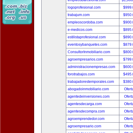
empleosbarcelona.com
$1,00
logoprofesional.com
$999
trabajum.com
$950
empleoscordoba.com
$900
e-medicos.com
$895
estilistaprofesional.com
$890
eventosybanquetes.com
$879
ConsultorInmobiliario.com
$800
agroempresarios.com
$799
administracionempresas.com
$600
forotrabajos.com
$495
trabajadorestemporales.com
$380
abogadoinmobiliario.com
Ofert
agentedeinversiones.com
Ofert
agentesdecarga.com
Ofert
agentesdecompra.com
Ofert
agroemprendedor.com
Ofert
agroempresario.com
Ofert