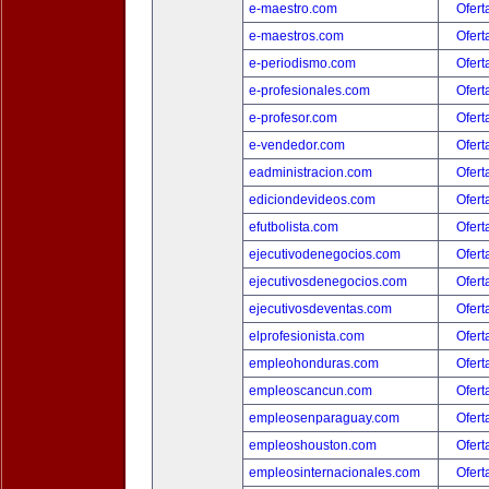
e-maestro.com
Ofert
e-maestros.com
Ofert
e-periodismo.com
Ofert
e-profesionales.com
Ofert
e-profesor.com
Ofert
e-vendedor.com
Ofert
eadministracion.com
Ofert
ediciondevideos.com
Ofert
efutbolista.com
Ofert
ejecutivodenegocios.com
Ofert
ejecutivosdenegocios.com
Ofert
ejecutivosdeventas.com
Ofert
elprofesionista.com
Ofert
empleohonduras.com
Ofert
empleoscancun.com
Ofert
empleosenparaguay.com
Ofert
empleoshouston.com
Ofert
empleosinternacionales.com
Ofert